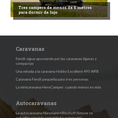
Tres campers de menos de 6 metros
para dormir de lujo
Caravanas
Fendt sigue apostando por las caravanas ligeras y
compactas
Una mirada a la caravana Hobby Excellent 495 WFB
Caravana Fendt pequeña para tres personas
La minicaravana HeroCamper: cuando menos es más
Autocaravanas
La autocaravana Niesmann+Bischoff iSmove se
actualiza con más seguridad y autonomía