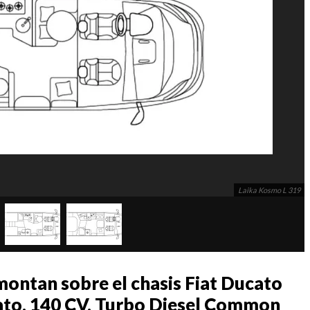
Laika Kosmo L 319
montan sobre el chasis Fiat Ducato
cato, 140 CV, Turbo Diesel Common