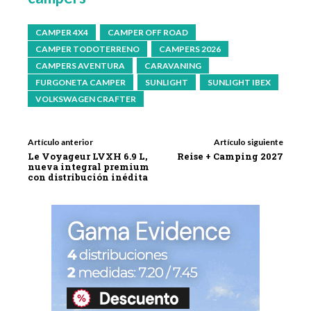
CAMPER 4X4
CAMPER OFF ROAD
CAMPER TODOTERRENO
CAMPERS 2026
CAMPERS AVENTURA
CARAVANING
FURGONETA CAMPER
SUNLIGHT
SUNLIGHT IBEX
VOLKSWAGEN CRAFTER
Artículo anterior
Artículo siguiente
Le Voyageur LVXH 6.9 L,
Reise + Camping 2027
nueva integral premium
con distribución inédita