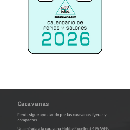
Caravanas
Fendt sigue apostando por las caravanas ligeras y
compactas
Una mirada a la caravana Hobby Excellent 495 WFB