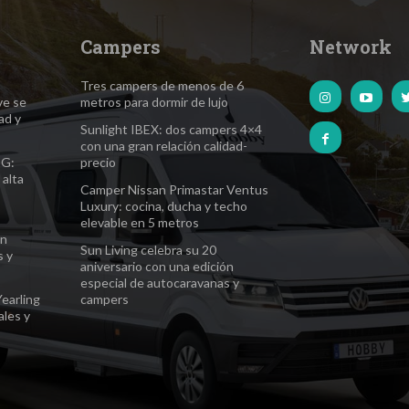
Campers
Network
Tres campers de menos de 6
ve se
metros para dormir de lujo
ad y
Sunlight IBEX: dos campers 4×4
con una gran relación calidad-
EG:
precio
 alta
Camper Nissan Primastar Ventus
Luxury: cocina, ducha y techo
elevable en 5 metros
ón
Sun Living celebra su 20
s y
aniversario con una edición
especial de autocaravanas y
Yearling
campers
ales y