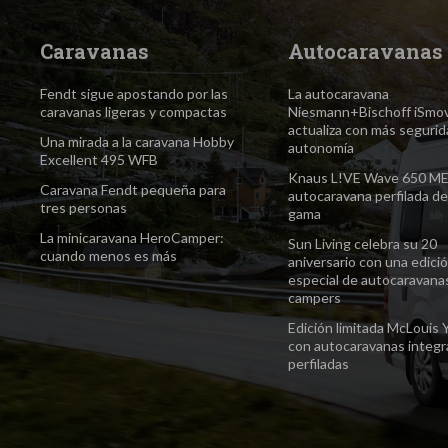
Caravanas
Autocaravanas
Fendt sigue apostando por las
La autocaravana
caravanas ligeras y compactas
Niesmann+Bischoff iSmo
actualiza con más segurid
Una mirada a la caravana Hobby
autonomía
Excellent 495 WFB
Knaus L!VE Wave 650 M
Caravana Fendt pequeña para
autocaravana perfilada de
tres personas
gama
La minicaravana HeroCamper:
Sun Living celebra su 20
cuando menos es más
aniversario con una edici
especial de autocaravana
campers
Edición limitada McLouis 
con autocaravanas integr
perfiladas