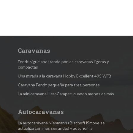
Caravanas
Fendt sigue apostando por las caravanas ligeras y
compactas
Una mirada a la caravana Hobby Excellent 495 WFB
Caravana Fendt pequeña para tres personas
La minicaravana HeroCamper: cuando menos es más
Autocaravanas
La autocaravana Niesmann+Bischoff iSmove se
actualiza con más seguridad y autonomía