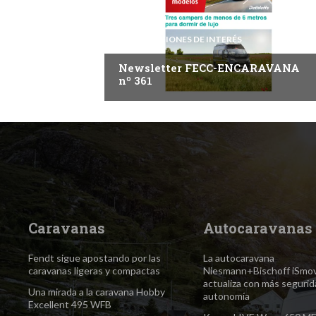
INFORMACIONES DE INTERÉS
Newsletter FECC-ENCARAVANA
nº 361
Caravanas
Autocaravanas
Fendt sigue apostando por las
La autocaravana
caravanas ligeras y compactas
Niesmann+Bischoff iSmo
actualiza con más segurid
Una mirada a la caravana Hobby
autonomía
Excellent 495 WFB