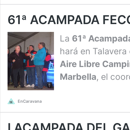
61ª ACAMPADA FEC
La
61ª Acampada
hará en Talavera 
Aire Libre Campi
Marbella
, el coo
EnCaravana
I ACAMPADA DEL G