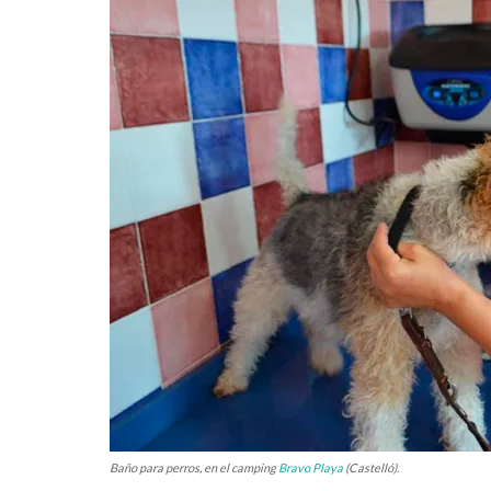
Baño para perros, en el camping
Bravo Playa
(Castelló).