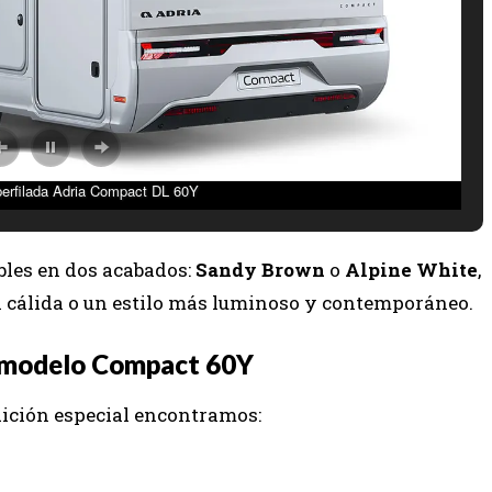
erfilada Adria Compact DL 60Y
ibles en dos acabados:
Sandy Brown
o
Alpine White
,
a cálida o un estilo más luminoso y contemporáneo.
l modelo Compact 60Y
dición especial encontramos: