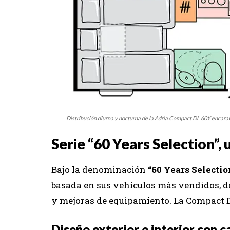
Distribución diurna y nocturna de la Adria Compact DL 60Y encar
Serie “60 Years Selection”
Bajo la denominación
“60 Years Selectio
basada en sus vehículos más vendidos, d
y mejoras de equipamiento. La Compact DL
Diseño exterior e interior con c