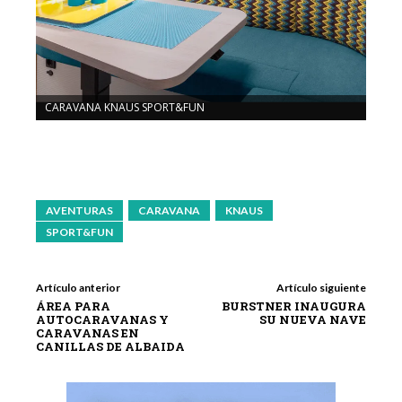
CARAVANA KNAUS SPORT&FUN
CARA
AVENTURAS
CARAVANA
KNAUS
SPORT&FUN
Artículo anterior
Artículo siguiente
ÁREA PARA
BURSTNER INAUGURA
AUTOCARAVANAS Y
SU NUEVA NAVE
CARAVANAS EN
CANILLAS DE ALBAIDA