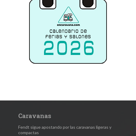
Caravanas
Fendt sigue apostando por las caravanas ligeras y
compactas