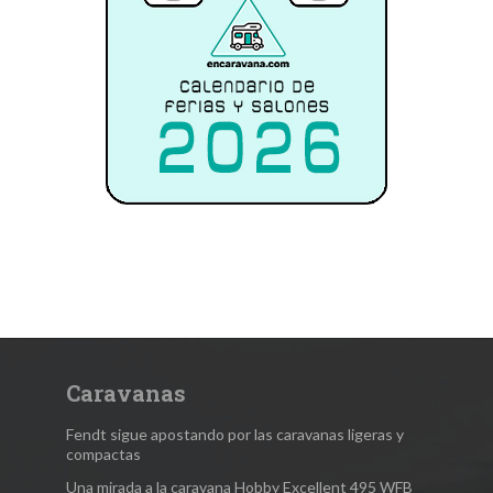
Caravanas
Fendt sigue apostando por las caravanas ligeras y
compactas
Una mirada a la caravana Hobby Excellent 495 WFB