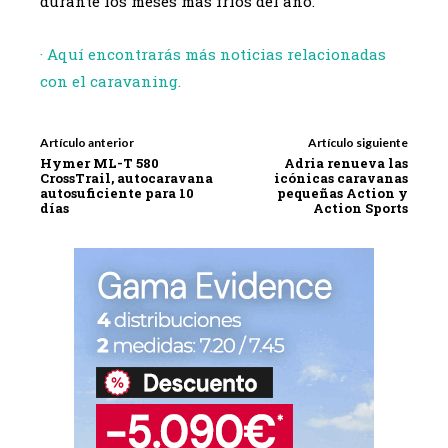
durante los meses más fríos del año.
· Aquí encontrarás más noticias relacionadas
con el caravaning.
Artículo anterior
Artículo siguiente
Hymer ML-T 580
Adria renueva las
CrossTrail, autocaravana
icónicas caravanas
autosuficiente para 10
pequeñas Action y
días
Action Sports