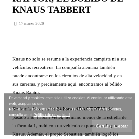
KNAUS TABBERT
17 marzo 2020
FACEBOOK
TWITTER
Knaus no solo se resume a la experiencia campista ni a sus
vehículos recreativos. La compañía alemana también
puede encontrarse en los circuitos de alta velocidad y en
sus carreras, y precisamente aquí, encontramos al bólido
Knaus Raptor.
Privacidad y cookies: este sitio utiliza cookies. Al continuar utilizando esta
web, aceptas su uso.
Sin ir más lejos, en las
24 horas ADAC TOTAL
del
Para obtener más información, incluido cómo controlar las cookies,
consulta aquí:
Política de privacidad
pasado año, Fabian Vettel, hermano menor de la estrella de
la fórmula 1, rodó con un vehículo exponsorizado por
Knaus. Además, el propio Sebastian, también logró los