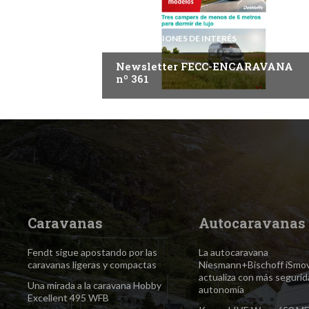
INFORMACIONES DE INTERÉS
Newsletter FECC-ENCARAVANA
nº 361
Caravanas
Autocaravanas
Fendt sigue apostando por las
La autocaravana
caravanas ligeras y compactas
Niesmann+Bischoff iSmo
actualiza con más segurid
Una mirada a la caravana Hobby
autonomía
Excellent 495 WFB