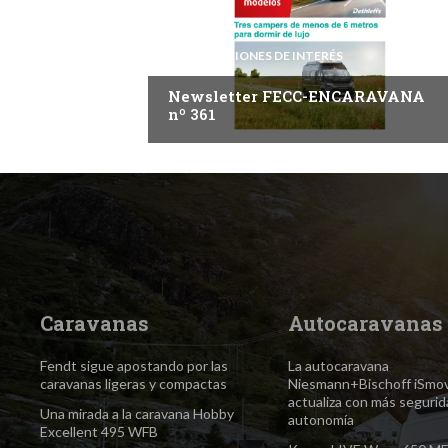
INFORMACIONES DE INTERÉS
Newsletter FECC-ENCARAVANA
nº 361
Caravanas
Autocaravanas
Fendt sigue apostando por las
La autocaravana
caravanas ligeras y compactas
Niesmann+Bischoff iSmo
actualiza con más segurid
Una mirada a la caravana Hobby
autonomía
Excellent 495 WFB