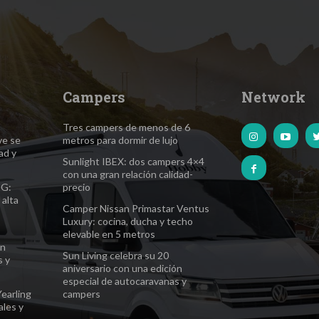
Campers
Network
Tres campers de menos de 6
ve se
metros para dormir de lujo
ad y
Sunlight IBEX: dos campers 4×4
con una gran relación calidad-
EG:
precio
 alta
Camper Nissan Primastar Ventus
Luxury: cocina, ducha y techo
elevable en 5 metros
ón
Sun Living celebra su 20
s y
aniversario con una edición
especial de autocaravanas y
Yearling
campers
ales y