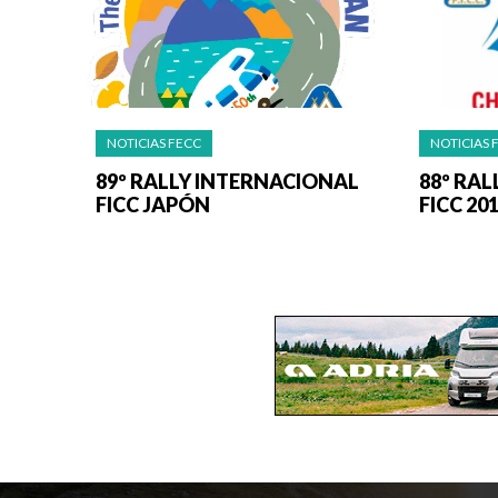
NOTICIAS FECC
NOTICIAS 
89º RALLY INTERNACIONAL
88º RA
FICC JAPÓN
FICC 20