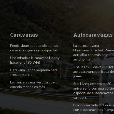
Caravanas
Autocaravanas
Fendt sigue apostando por las
La autocaravana
caravanas ligeras y compactas
Niesmann+Bischoff iSmo
actualiza con más segurid
Una mirada a la caravana Hobby
autonomía
Excellent 495 WFB
Knaus L!VE Wave 650 M
Caravana Fendt pequeña para
autocaravana perfilada de
tres personas
gama
La minicaravana HeroCamper:
Sun Living celebra su 20
cuando menos es más
aniversario con una edici
especial de autocaravana
campers
Edición limitada McLouis 
con autocaravanas integr