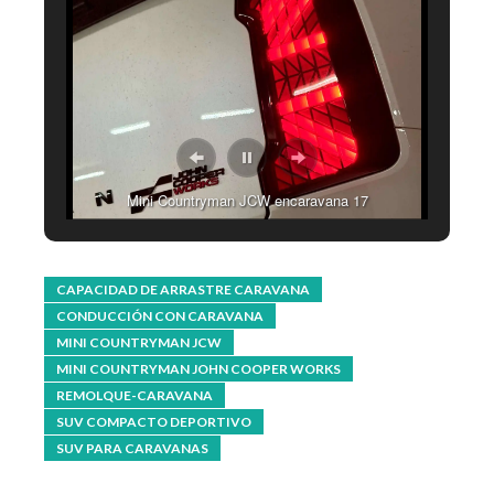
Mini Countryman JCW encaravana 17
CAPACIDAD DE ARRASTRE CARAVANA
CONDUCCIÓN CON CARAVANA
MINI COUNTRYMAN JCW
MINI COUNTRYMAN JOHN COOPER WORKS
REMOLQUE-CARAVANA
SUV COMPACTO DEPORTIVO
SUV PARA CARAVANAS