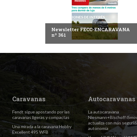
INFORMACIONES DE INTERÉS
Newsletter FECC-ENCARAVANA
nº 361
Caravanas
Autocaravanas
Fendt sigue apostando por las
La autocaravana
caravanas ligeras y compactas
Niesmann+Bischoff iSmo
actualiza con más segurid
Una mirada a la caravana Hobby
autonomía
Excellent 495 WFB