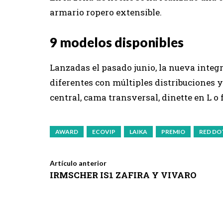
armario ropero extensible.
9 modelos disponibles
Lanzadas el pasado junio, la nueva integ
diferentes con múltiples distribuciones 
central, cama transversal, dinette en L o f
AWARD
ECOVIP
LAIKA
PREMIO
RED DO
Artículo anterior
IRMSCHER IS1 ZAFIRA Y VIVARO