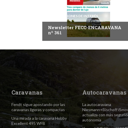
INFORMACIONES DE INTERÉS
Newsletter FECC-ENCARAVANA
nº 361
Caravanas
Autocaravanas
Fendt sigue apostando por las
La autocaravana
caravanas ligeras y compactas
Niesmann+Bischoff iSmo
actualiza con más segurid
Una mirada a la caravana Hobby
autonomía
Excellent 495 WFB