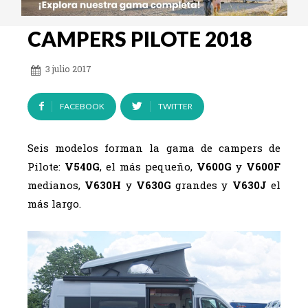
CAMPERS PILOTE 2018
3 julio 2017
FACEBOOK
TWITTER
Seis modelos forman la gama de campers de
Pilote:
V540G
, el más pequeño,
V600G
y
V600F
medianos,
V630H
y
V630G
grandes y
V630J
el
más largo.