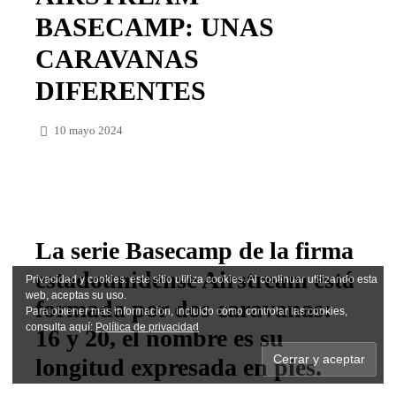
UNAS CARAVANAS
DIFERENTES
10 mayo 2024
FACEBOOK
TWITTER
La serie Basecamp de la
firma estadounidense
Airstream está formada por
Privacidad y cookies: este sitio utiliza cookies. Al continuar utilizando
esta web, aceptas su uso.
dos caravanas: 16 y 20, el
Para obtener más información, incluido cómo controlar las cookies,
consulta aquí:
Política de privacidad
nombre es su longitud
expresada en pies.