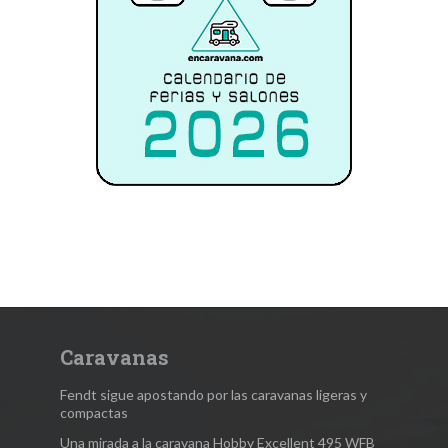
Caravanas
Fendt sigue apostando por las caravanas ligeras y
compactas
Una mirada a la caravana Hobby Excellent 495 WFB