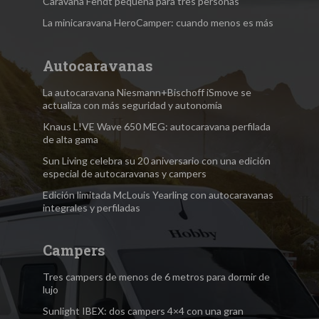
Caravana Fendt pequeña para tres personas
La minicaravana HeroCamper: cuando menos es más
Autocaravanas
La autocaravana Niesmann+Bischoff iSmove se
actualiza con más seguridad y autonomía
Knaus L!VE Wave 650 MEG: autocaravana perfilada
de alta gama
Sun Living celebra su 20 aniversario con una edición
especial de autocaravanas y campers
Edición limitada McLouis Yearling con autocaravanas
integrales y perfiladas
Campers
Tres campers de menos de 6 metros para dormir de
lujo
Sunlight IBEX: dos campers 4×4 con una gran