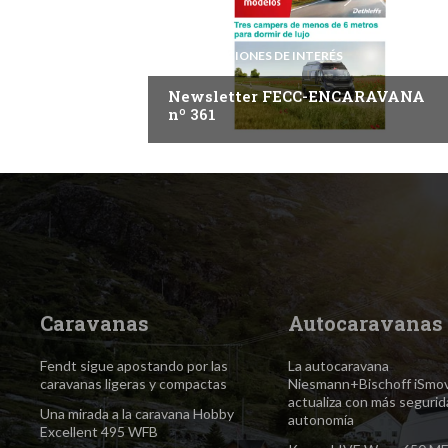
INFORMACIONES DE INTERÉS
Newsletter FECC-ENCARAVANA
nº 361
Caravanas
Autocaravanas
Fendt sigue apostando por las
La autocaravana
caravanas ligeras y compactas
Niesmann+Bischoff iSmo
actualiza con más segurid
Una mirada a la caravana Hobby
autonomía
Excellent 495 WFB