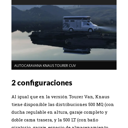
AUTOCARAVANA KNAUS TOURER CUV
AUTO
2 configuraciones
Al igual que en la versión Tourer Van, Knaus
tiene disponible las distribuciones 500 MQ (con
ducha regulable en altura, garaje completo y
doble cama trasera, y la 500 LT (con baño
giratorio, garaje, espacio de almacenamiento