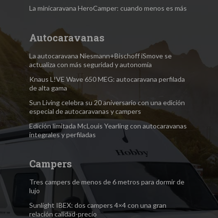
La minicaravana HeroCamper: cuando menos es más
Autocaravanas
La autocaravana Niesmann+Bischoff iSmove se
actualiza con más seguridad y autonomía
Knaus L!VE Wave 650 MEG: autocaravana perfilada
de alta gama
Sun Living celebra su 20 aniversario con una edición
especial de autocaravanas y campers
Edición limitada McLouis Yearling con autocaravanas
integrales y perfiladas
Campers
Tres campers de menos de 6 metros para dormir de
lujo
Sunlight IBEX: dos campers 4×4 con una gran
relación calidad-precio