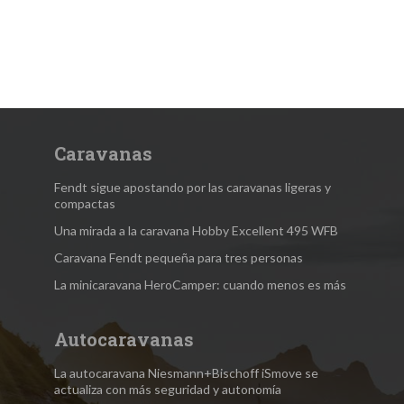
Caravanas
Fendt sigue apostando por las caravanas ligeras y
compactas
Una mirada a la caravana Hobby Excellent 495 WFB
Caravana Fendt pequeña para tres personas
La minicaravana HeroCamper: cuando menos es más
Autocaravanas
La autocaravana Niesmann+Bischoff iSmove se
actualiza con más seguridad y autonomía