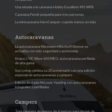
Una mirada a la caravana Hobby Excellent 495 WFB
Caravana Fendt pequeña para tres personas
La minicaravana HeroCamper: cuando menos es más
Autocaravanas
La autocaravana Niesmann+Bischoff iSmove se
actualiza con más seguridad y autonomía
Knaus L!VE Wave 650 MEG: autocaravana perfilada
de alta gama
Sun Living celebra su 20 aniversario con una edición
especial de autocaravanas y campers
Edición limitada McLouis Yearling con autocaravanas
integrales y perfiladas
Campers
Tres campers de menos de 6 metros para dormir de