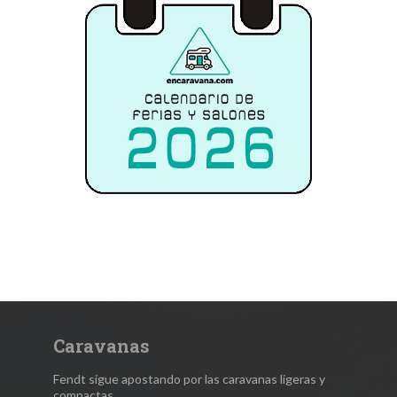
Caravanas
Fendt sigue apostando por las caravanas ligeras y
compactas